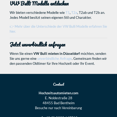
VW Bulli Modelle entdecken
Wir bieten verschiedene Modelle wie
T1
,
T2a
, T2ab und T2b an.
Jedes Modell besitzt seinen eigenen Stil und Charakter.
👉 Mehr über die Unterschiede der VW Bulli Modelle erfahren Sie
hier.
Jetzt unverbindlich anfragen
Wenn Sie einen
VW Bulli mieten in Düsseldorf
möchten, senden
Sie uns gerne eine
unverbindliche Anfrage
. Gemeinsam finden wir
den passenden Oldtimer für Ihre Hochzeit oder Ihr Event.
Contact
Hochzeitsautomieten.com
E. Noldestraße 28
48455 Bad Bentheim
Besuche nur nach Vereinbarung