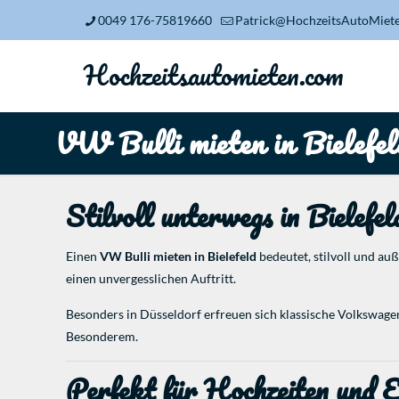
0049 176-75819660
Patrick@HochzeitsAutoMiet
Hochzeitsautomieten.com
VW Bulli mieten in Bielefel
Stilvoll unterwegs in Bielefel
Einen
VW Bulli mieten in Bielefeld
bedeutet, stilvoll und au
einen unvergesslichen Auftritt.
Besonders in Düsseldorf erfreuen sich klassische Volkswage
Besonderem.
Perfekt für Hochzeiten und E