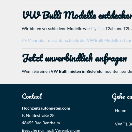
VW Bulli Modelle entdecke
Wir bieten verschiedene Modelle wie
T1
,
T2a
, T2ab und T2b 
👉 Mehr über die Unterschiede der VW Bulli Modelle erfahre
Jetzt unverbindlich anfragen
Wenn Sie einen
VW Bulli mieten in
Bielefeld
möchten, sende
Contact
Gehe z
Hochzeitsautomieten.com
Home
E. Noldestraße 28
48455 Bad Bentheim
VW T1 Bu
Besuche nur nach Vereinbarung