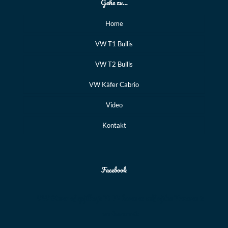
Gehe zu…
Home
VW T1 Bullis
VW T2 Bullis
VW Käfer Cabrio
Video
Kontakt
Facebook
VW Kever of spijlbusje T1 T2 huren en zelf rijden Trouwen in
een trouwauto