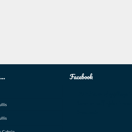
u…
Facebook
VW Kever of spijlbusje 
huren en zelf rijden Trouw
llis
trouwauto
llis
 Cabrio