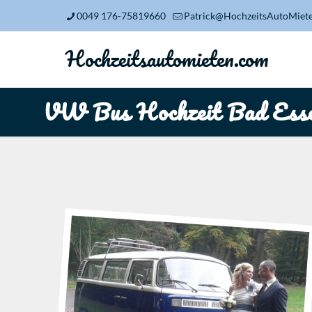
0049 176-75819660
Patrick@HochzeitsAutoMiet
Hochzeitsautomieten.com
VW Bus Hochzeit Bad Ess