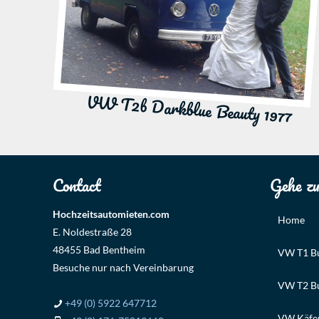
VW T2b Darkblue Beauty 1977
Contact
Gehe z
Hochzeitsautomieten.com
Home
E. Noldestraße 28
48455 Bad Bentheim
VW T1 Bu
Besuche nur nach Vereinbarung
VW T2 Bu
+49 (0) 5922 647712
VW Käfer