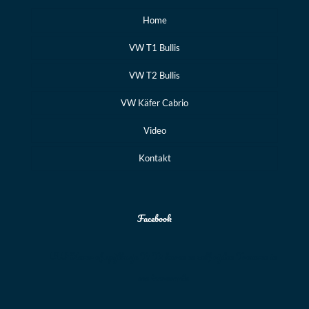
Home
VW T1 Bullis
VW T2 Bullis
VW Käfer Cabrio
Video
Kontakt
Facebook
VW Kever of spijlbusje T1 T2 huren en zelf rijden Trouwen in
een trouwauto