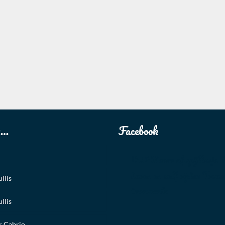
u…
Facebook
VW Kever of spijlbusje 
huren en zelf rijden Trouw
llis
trouwauto
llis
 Cabrio