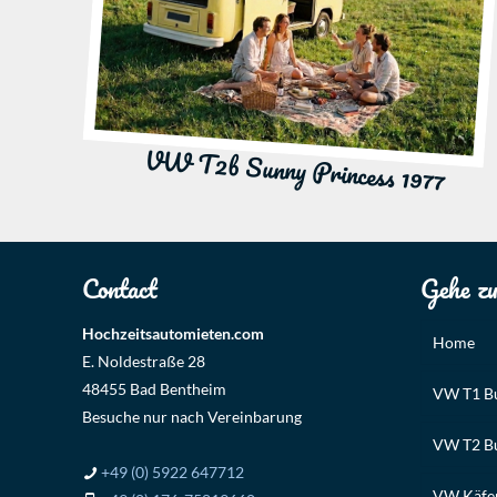
VW T2b Sunny Princess 1977
Contact
Gehe z
Hochzeitsautomieten.com
Home
E. Noldestraße 28
48455 Bad Bentheim
VW T1 Bu
Besuche nur nach Vereinbarung
VW T2 Bu
+49 (0) 5922 647712
VW Käfer