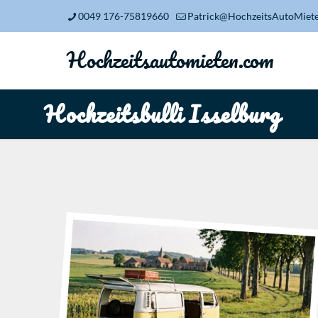
0049 176-75819660
Patrick@HochzeitsAutoMiet
Hochzeitsautomieten.com
Hochzeitsbulli Isselburg