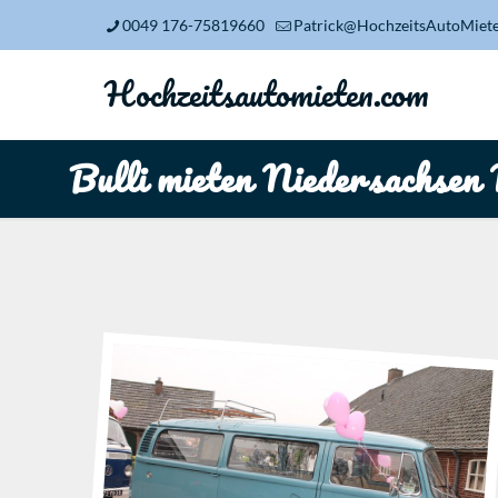
0049 176-75819660
Patrick@HochzeitsAutoMiet
Hochzeitsautomieten.com
Bulli mieten Niedersachsen