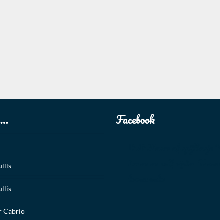
u…
Facebook
VW Kever of spijlbusje 
huren en zelf rijden Trouw
llis
trouwauto
llis
 Cabrio