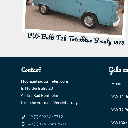
VW Bulli T2b Totalblue Beauty 1979
Contact
Gehe z
Hochzeitsautomieten.com
Home
E. Noldestraße 28
48455 Bad Bentheim
VW T1 Bu
Besuche nur nach Vereinbarung
VW T2 Bu
+49 (0) 5922 647712
VW Käfer
+49 (0) 176-75819660