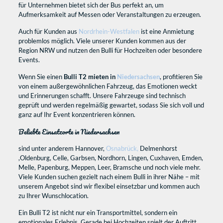
für Unternehmen bietet sich der Bus perfekt an, um
Aufmerksamkeit auf Messen oder Veranstaltungen zu erzeugen.
Auch für Kunden aus
Nordrhein-Westfalen
ist eine Anmietung
problemlos möglich. Viele unserer Kunden kommen aus der
Region NRW und nutzen den Bulli für Hochzeiten oder besondere
Events.
Wenn Sie einen
Bulli T2 mieten in
Niedersachsen
, profitieren Sie
von einem außergewöhnlichen Fahrzeug, das Emotionen weckt
und Erinnerungen schafft. Unsere Fahrzeuge sind technisch
geprüft und werden regelmäßig gewartet, sodass Sie sich voll und
ganz auf Ihr Event konzentrieren können.
Beliebte
Einsatzorte
in Niedersachsen
sind unter anderem Hannover,
Osnabrück,
Delmenhorst
,Oldenburg, Celle, Garbsen, Nordhorn, Lingen, Cuxhaven, Emden,
Melle, Papenburg, Meppen, Leer, Bramsche und noch viele mehr.
Viele Kunden suchen gezielt nach einem Bulli in ihrer Nähe – mit
unserem Angebot sind wir flexibel einsetzbar und kommen auch
zu Ihrer Wunschlocation.
Ein Bulli T2 ist nicht nur ein Transportmittel, sondern ein
emotionales Erlebnis. Gerade bei Hochzeiten spielt der Auftritt