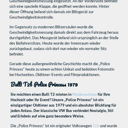
Geschwindigkeitsmessung eingesetzt. An der Vorderseite befindet
sich eine spezielle Klappe, die geöffnet werden konnte. Hinter
dieser Öffnung befand sich damals ein Blitzgerät zur
Geschwindigkeitskontrolle.
Im Gegensatz zu modernen Blitzersäulen wurde die
Geschwindigkeitsmessung damals direkt aus dem Fahrzeug heraus
durchgeführt. Das Messgerät befand sich ursprünglich an der Stelle
des Beifahrersitzes. Heute wurde der Innenraum wieder
zurückgebaut, sodass sich dort nun wieder ein normaler Sitz
befindet.
Gerade diese außergewöhnliche Geschichte macht die „Police
Princess“ heute zu einem echten Unikat und beliebten Fotomotiv
bei Hochzeiten, Oldtimer-Events und Filmproduktionen.
Bulli T2b Police Princess 1979
Sie möchten einen Bulli T2 mieten in
Niedersachsen
für Ihre
Hochzeit oder Ihr Event? Unsere „Police Princess“ ist ein
einzigartiger Oldtimer aus 1979 und ein absoluter Blickfang für
jeden Anlass. Der klassische VW Bus verbindet Nostalgie, Stil
und Erlebnis auf eine ganz besondere Weise.
Die „Police Princess“ ist ein originaler Volkswagen
T2b
und wurde