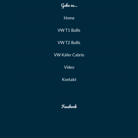
Gehe zu…
Home
VW T1 Bullis
VW T2 Bullis
VW Käfer Cabrio
Video
Kontakt
Facebook
VW Kever of spijlbusje T1 T2 huren en zelf rijden Trouwen in
een trouwauto